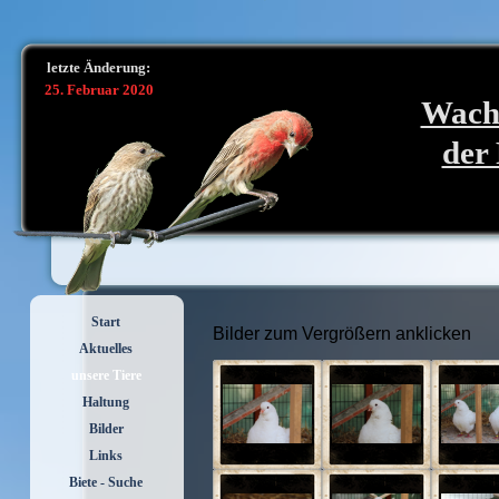
letzte Änderung:
25. Februar 2020
Wacht
der
Start
Bilder zum Vergrößern anklicken
Aktuelles
unsere Tiere
Haltung
Bilder
Links
Biete - Suche